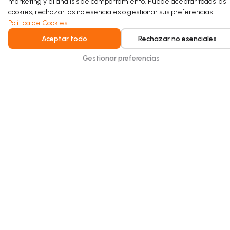
marketing y el análisis de comportamiento. Puede aceptar todas las
cookies, rechazar las no esenciales o gestionar sus preferencias.
Read more
Política de Cookies
Aceptar todo
Rechazar no esenciales
Gestionar preferencias
Intelligent water recycling for homes and
buildings. Safe, seamless, and built for
everyday comfort.
Copyright © 2026 Hydraloop. Todos los derechos reservados.
Política de Privacidad
Términos Generales
Política de Cookies
Aviso Legal