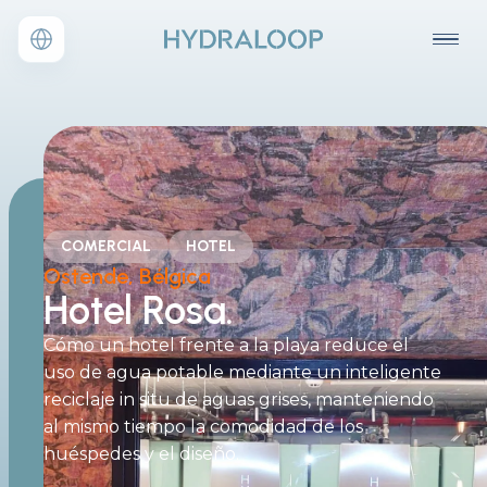
COMERCIAL
HOTEL
Ostende, Bélgica
Hotel
Rosa.
Cómo un hotel frente a la playa reduce el
uso de agua potable mediante un inteligente
reciclaje in situ de aguas grises, manteniendo
al mismo tiempo la comodidad de los
huéspedes y el diseño.