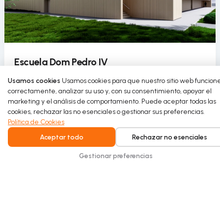
Escuela Dom Pedro IV
La Escuela Dom Pedro IV incorpora el uso circular del
Usamos cookies
Usamos cookies para que nuestro sitio web funcion
agua en su pabellón deportivo como parte de un
correctamente, analizar su uso y, con su consentimiento, apoyar el
marketing y el análisis de comportamiento. Puede aceptar todas las
proyecto de rehabilitación sostenible.
cookies, rechazar las no esenciales o gestionar sus preferencias.
Política de Cookies
Read more
Aceptar todo
Rechazar no esenciales
Gestionar preferencias
Intelligent water recycling for homes and