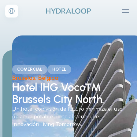
COMERCIAL
HOTEL
Bruselas, Bélgica
Hotel IHG Voco™
Brussels City North.
Un hotel con visión de futuro minimiza el uso
de agua potable junto al Centro de
Innovación Living Tomorrow.