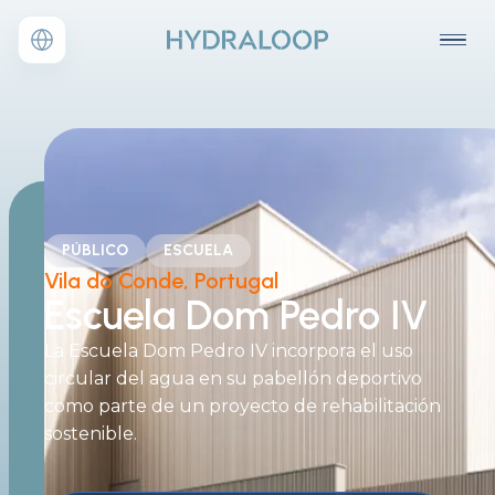
PÚBLICO
ESCUELA
Vila do Conde, Portugal
Escuela Dom Pedro IV
La Escuela Dom Pedro IV incorpora el uso
circular del agua en su pabellón deportivo
como parte de un proyecto de rehabilitación
sostenible.