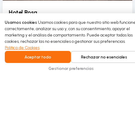
Hotel Rosa.
Usamos cookies
Usamos cookies para que nuestro sitio web funcion
El Hotel Rosa, frente a la playa, recicla agua con una
correctamente, analizar su uso y, con su consentimiento, apoyar el
Cascade de 4 unidades Hydraloop, reduciendo el uso
marketing y el análisis de comportamiento. Puede aceptar todas las
de agua potable sin afectar la comodidad de los
cookies, rechazar las no esenciales o gestionar sus preferencias.
huéspedes.
Política de Cookies
Aceptar todo
Rechazar no esenciales
Read more
Gestionar preferencias
Intelligent water recycling for homes and
buildings. Safe, seamless, and built for
everyday comfort.