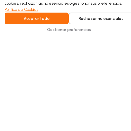
cookies, rechazar las no esenciales o gestionar sus preferencias.
Read more
Política de Cookies
Aceptar todo
Rechazar no esenciales
Gestionar preferencias
Intelligent water recycling for homes and
buildings. Safe, seamless, and built for
everyday comfort.
Copyright © 2026 Hydraloop. Todos los derechos reservados.
Política de Privacidad
Términos Generales
Política de Cookies
Aviso Legal