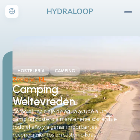
HOSTELERÍA
CAMPING
Zeeland, NL
Camping
Weltevreden.
Cómo el reciclaje de agua ayudó a un
camping costero a mantenerse sostenible
todo el año y a ganar importantes
reconocimientos en sostenibilidad.