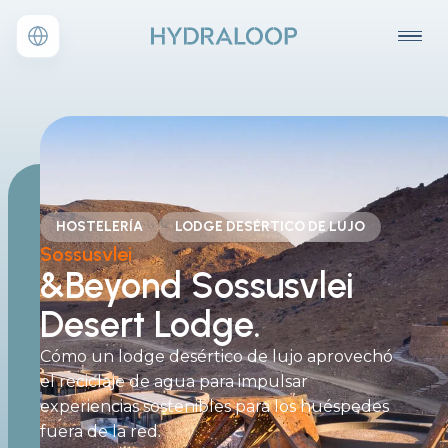
HOSTELERÍA
LODGE DESÉRTICO DE LUJO
Sossusvlei
&Beyond Sossusvlei
Desert Lodge.
Cómo un lodge desértico de lujo aprovechó
el reciclaje de agua para impulsar
experiencias sostenibles para los huéspedes
fuera de la red.