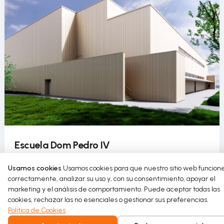
Escuela Dom Pedro IV
La Escuela Dom Pedro IV incorpora el uso circular del
Usamos cookies
Usamos cookies para que nuestro sitio web funcion
agua en su pabellón deportivo como parte de un
correctamente, analizar su uso y, con su consentimiento, apoyar el
proyecto de rehabilitación sostenible.
marketing y el análisis de comportamiento. Puede aceptar todas las
cookies, rechazar las no esenciales o gestionar sus preferencias.
Read more
Política de Cookies