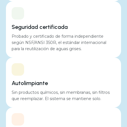
Seguridad certificada
Consumo medio de energía
Probado y certificado de forma independiente
280 kWh por año
según NSF/ANSI 350R, el estándar internacional
para la reutilización de aguas grises.
Autolimpiante
Sin productos químicos, sin membranas, sin filtros
que reemplazar. El sistema se mantiene solo.