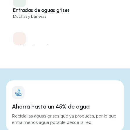
Entradas de aguas grises
Duchas y bañeras
Salidas de reutilización
Inodoros, lavadora, riego del jardín
Dimensiones
800 x 360 x 1990
Ahorra hasta un 45% de agua
Recicla las aguas grises que ya produces, por lo que
entra menos agua potable desde la red.
Nivel de ruido
29 a 50 dB