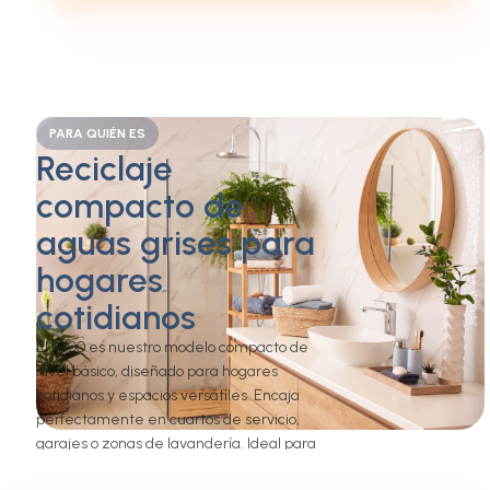
PARA QUIÉN ES
Reciclaje
compacto de
aguas grises para
hogares
cotidianos
El H300 es nuestro modelo compacto de
nivel básico, diseñado para hogares
cotidianos y espacios versátiles. Encaja
perfectamente en cuartos de servicio,
garajes o zonas de lavandería. Ideal para
hogares de hasta cuatro personas o