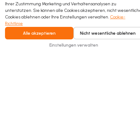
Ihrer Zustimmung Marketing und Verhaltensanalysen zu
unterstützen. Sie können alle Cookies akzeptieren, nicht wesentlich
Read more
Cookies ablehnen oder Ihre Einstellungen verwalten.
Cookie-
Richtlinie
Alle akzeptieren
Nicht wesentliche ablehnen
Einstellungen verwalten
Intelligent water recycling for homes and
buildings. Safe, seamless, and built for
everyday comfort.
Copyright © 2026 Hydraloop. Alle Rechte vorbehalten.
Datenschutz
AGB
Cookie-Richtlinie
Impressum