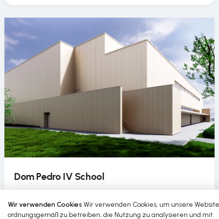
Dom Pedro IV School
Die Dom Pedro IV School führt im Rahmen eines
Wir verwenden Cookies
Wir verwenden Cookies, um unsere Websit
nachhaltigen Sanierungsprojekts die zirkuläre
ordnungsgemäß zu betreiben, die Nutzung zu analysieren und mit
Wassernutzung in ihrer Sporthalle ein.