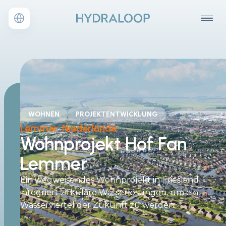
WOHNEN
PROJEKTENTWICKLUNG
Lemmer, Niederlande
Wohnprojekt Hof Fan
Lemmer
Ein wegweisendes Wohnprojekt in Friesland
integriert zirkuläre Wasserlösungen, um ein
Wasserviertel der Zukunft zu werden.