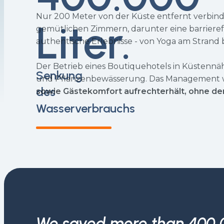
Nur 200 Meter von der Küste entfernt verbind
Liter.
gemütlichen Zimmern, darunter eine barriere
authentische Erlebnisse - von Yoga am Strand
Der Betrieb eines Boutiquehotels in Küstennä
Senkung
und Pflanzenbewässerung. Das Management w
des
sowie Gästekomfort aufrechterhält,
ohne den
Wasserverbrauchs
We saved more than 400,00