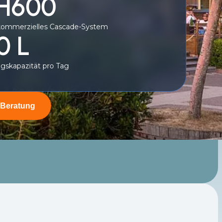
 H600
kommerzielles Cascade-System
0 L
gskapazität pro Tag
 Beratung