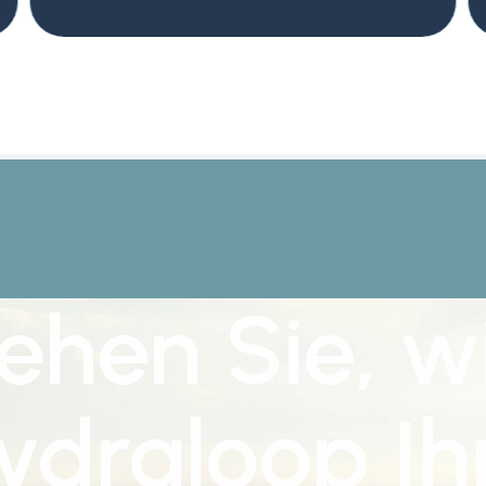
ehen Sie, w
ydraloop Ih