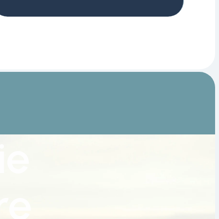
ie
re