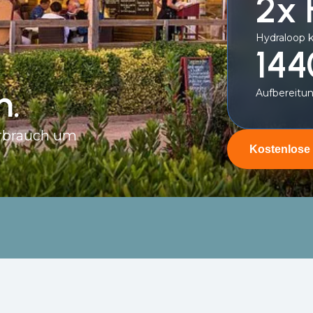
2x
Hydraloop 
144
n.
Aufbereitun
rbrauch um
Kostenlose