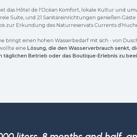
et das Hôtel de l'Océan Komfort, lokale Kultur und um
freie Suite, und 21 Sanitäreinrichtungen genießen Gäs
 bis zur Erkundung des Naturreservats Currents d'Huche
he bringt einen hohen Wasserbedarf mit sich - von Dus
ollte eine
Lösung, die den Wasserverbrauch senkt, di
 täglichen Betrieb oder das Boutique-Erlebnis zu beei
0 liters. 8 months and half, an