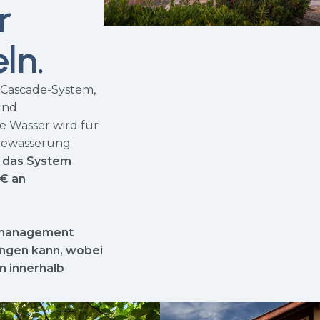
r
ln.
p Cascade-System,
und
 Wasser wird für
 Bewässerung
t das System
 € an
ermanagement
ringen kann, wobei
n innerhalb