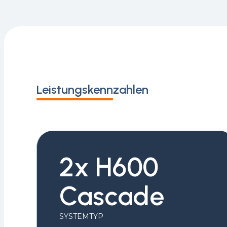
Leistungskennzahlen
2x H600
Cascade
SYSTEMTYP