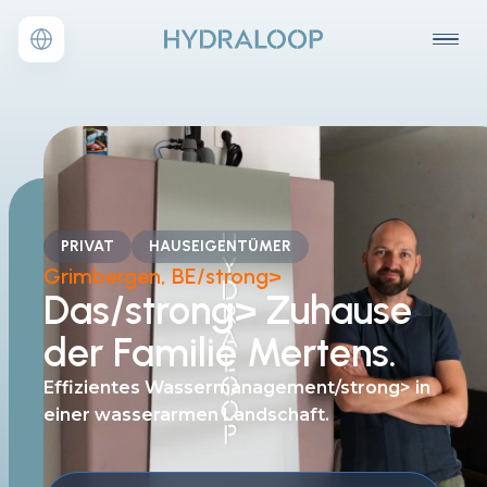
PRIVAT
HAUSEIGENTÜMER
Grimbergen, BE/strong>
Das/strong>
Zuhause
der Familie Mertens.
Effizientes Wassermanagement/strong>
in
einer wasserarmen Landschaft.