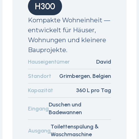
H300
Kompakte Wohneinheit —
entwickelt für Häuser,
Wohnungen und kleinere
Bauprojekte.
Hauseigentümer
David
Standort
Grimbergen, Belgien
Kapazität
360 L pro Tag
Duschen und
Eingang
Badewannen
Toilettenspülung &
Ausgang
Waschmaschine