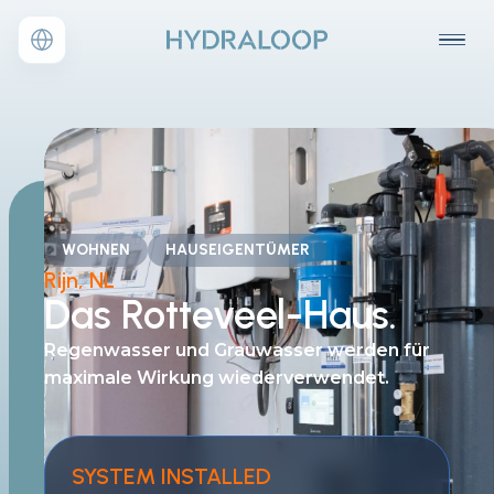
WOHNEN
HAUSEIGENTÜMER
Rijn, NL
Das
Rotteveel-Haus.
Regenwasser und Grauwasser
werden für
maximale Wirkung wiederverwendet.
SYSTEM INSTALLED