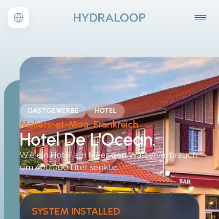
GASTGEWERBE
HOTEL
Moliets-et-Maa, Frankreich
Hotel De L'Ocean.
Wie ein Hotel am Meer den Wasserverbrauch
um 400.000 Liter senkte.
SYSTEM INSTALLED