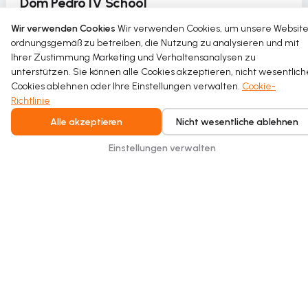
Dom Pedro IV School
Die Dom Pedro IV School führt im Rahmen eines
Wir verwenden Cookies
Wir verwenden Cookies, um unsere Websit
ordnungsgemäß zu betreiben, die Nutzung zu analysieren und mit
nachhaltigen Sanierungsprojekts die zirkuläre
Ihrer Zustimmung Marketing und Verhaltensanalysen zu
Wassernutzung in ihrer Sporthalle ein.
unterstützen. Sie können alle Cookies akzeptieren, nicht wesentlich
Cookies ablehnen oder Ihre Einstellungen verwalten.
Cookie-
Read more
Richtlinie
Alle akzeptieren
Nicht wesentliche ablehnen
Einstellungen verwalten
Intelligent water recycling for homes and
buildings. Safe, seamless, and built for
everyday comfort.