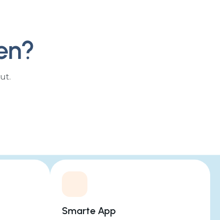
en?
ut.
tät
Smarte App