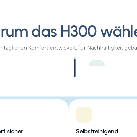
00
rum das H300 wähl
r täglichen Komfort entwickelt, für Nachhaltigkeit geba
Zielanwendung
Bis zu 4 Personen
Reinigungskapazi
ert sicher
Selbstreinigend
360 Liter pro Tag