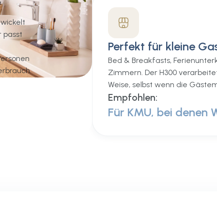
wickelt
r passt
Perfekt für kleine G
 Personen
Bed & Breakfasts, Ferienunterk
erbrauch.
Zimmern. Der H300 verarbeite
Weise, selbst wenn die Gästem
Empfohlen:
Für KMU, bei denen W