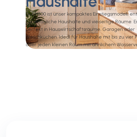
Haushalte
Der H300 ist unser kompaktes Einstiegsmodell, ent
für alltägliche Haushalte und vielseitige Räume. E
perfekt in Hauswirtschaftsräume, Garagen oder
Waschküchen. Ideal für Haushalte mit bis zu vier
oder jeden kleinen Raum mit ähnlichem Wasserv