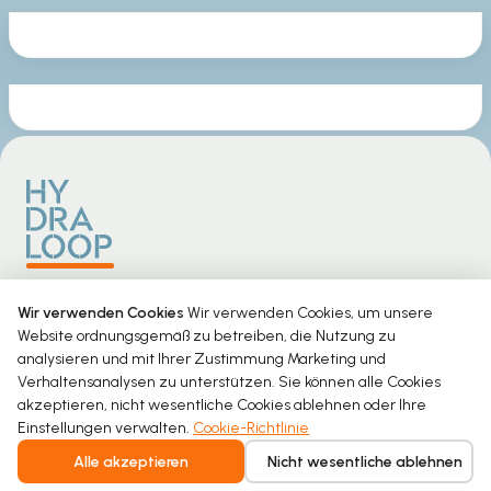
Intelligent water recycling for homes and
Wir verwenden Cookies
Wir verwenden Cookies, um unsere
buildings. Safe, seamless, and built for
Website ordnungsgemäß zu betreiben, die Nutzung zu
everyday comfort.
analysieren und mit Ihrer Zustimmung Marketing und
Verhaltensanalysen zu unterstützen. Sie können alle Cookies
akzeptieren, nicht wesentliche Cookies ablehnen oder Ihre
Einstellungen verwalten.
Cookie-Richtlinie
Alle akzeptieren
Nicht wesentliche ablehnen
Copyright © 2026 Hydraloop. Alle Rechte vorbehalten.