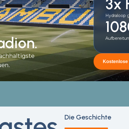
3x
Hydraloop 
108
dion.
Aufbereitun
nachhaltigste
Kostenlose
uen.
gstes
Die Geschichte