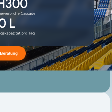
 H300
gewerbliche Cascade
0 L
gskapazität pro Tag
 Beratung