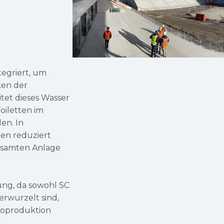
tegriert, um
en der
et dieses Wasser
oiletten im
en. In
len reduziert
gesamten Anlage
ung, da sowohl SC
rwurzelt sind,
 Koproduktion