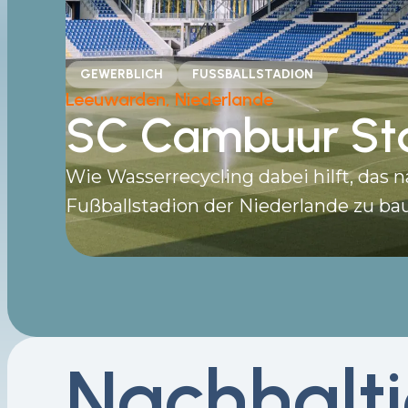
GEWERBLICH
FUSSBALLSTADION
Leeuwarden, Niederlande
SC
Cambuur Sta
Wie Wasserrecycling dabei hilft, das 
Fußballstadion der Niederlande zu ba
Nachhalti