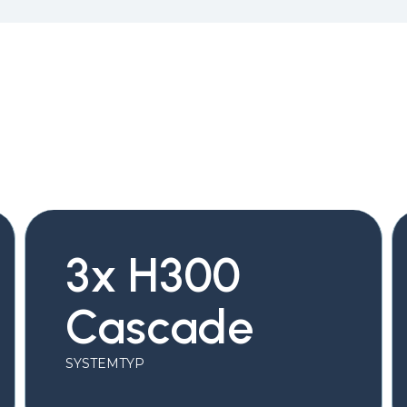
3x H300
Cascade
SYSTEMTYP