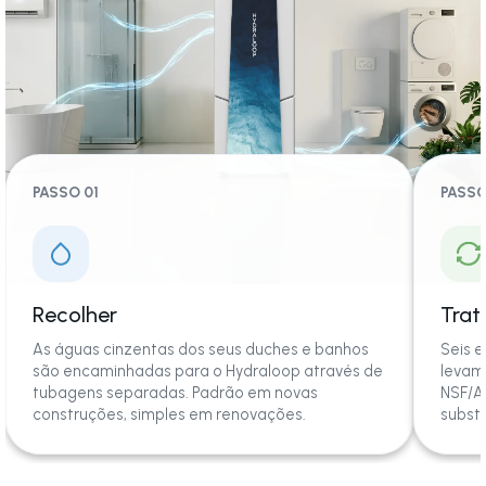
PASSO 01
PASSO
Recolher
Trat
As águas cinzentas dos seus duches e banhos
Seis e
são encaminhadas para o Hydraloop através de
levam
tubagens separadas. Padrão em novas
NSF/AN
construções, simples em renovações.
substit