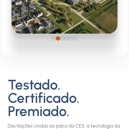
Projeto residencial
Hof Fan Lemmer
DESENVOLVIMENTO DE PROJETOS
Testado.
Certificado.
Premiado.
Das Nações Unidas ao palco da CES, a tecnologia da