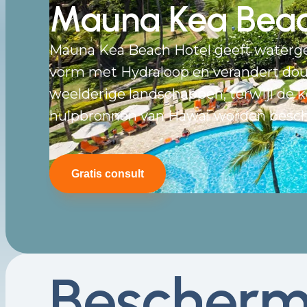
Mauna Kea Beac
Mauna Kea Beach Hotel geeft waterg
vorm met Hydraloop en verandert do
weelderige landschappen, terwijl de 
hulpbronnen van Hawaï worden besc
Gratis consult
Bescherm