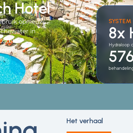
h Hotel
SYSTEM 
ebruik opnieuw
8x
uchewater in
kostbare
Hydraloop 
hermd.
576
behandeling
ing
Het verhaal