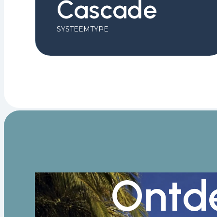
Cascade
SYSTEEMTYPE
Ontd