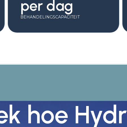
per dag
BEHANDELINGSCAPACITEIT
ek hoe Hydr