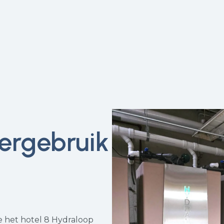
hergebruik
e het hotel 8 Hydraloop