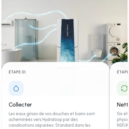
ÉTAPE 01
ÉTAPE
Collecter
Nett
Les eaux grises de vos douches et bains sont
Six ét
acheminées vers Hydraloop par des
physiq
canalisations séparées. Standard dans les
NSF/A