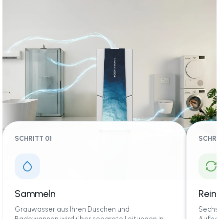
SCHRITT 01
SCHRI
Sammeln
Rein
Grauwasser aus Ihren Duschen und
Sechs 