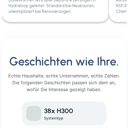
Badewannen wird über separate Leitungen in
Aufbe
Hydraloop geleitet. Standard bei Neubauten,
NSF/AN
unkompliziert bei Renovierungen.
Chemik
Geschichten wie Ihre.
Echte Haushalte, echte Unternehmen, echte Zahlen.
Die folgenden Geschichten passen sich dem an,
wofür Sie Interesse gezeigt haben.
38x H300
Systemtyp