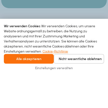
Wir verwenden Cookies
Wir verwenden Cookies, um unsere
Website ordnungsgemäß zu betreiben, die Nutzung zu
analysieren und mit Ihrer Zustimmung Marketing und
Verhaltensanalysen zu unterstützen. Sie können alle Cookies
akzeptieren, nicht wesentliche Cookies ablehnen oder Ihre
Einstellungen verwalten.
Cookie-Richtlinie
Intelligent water recycling for homes and
Alle akzeptieren
Nicht wesentliche ablehnen
buildings. Safe, seamless, and built for
everyday comfort.
Einstellungen verwalten
Copyright © 2026 Hydraloop. Alle Rechte vorbehalten.
Datenschutz
AGB
Cookie-Richtlinie
Impressum